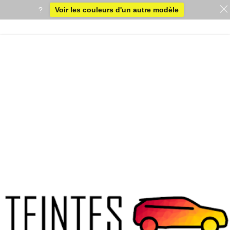
?
Voir les couleurs d'un autre modèle