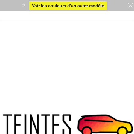
?
Voir les couleurs d'un autre modèle