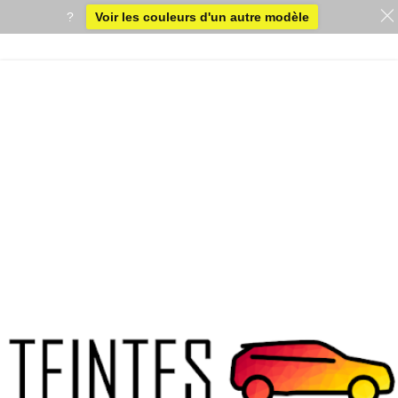
?
Voir les couleurs d'un autre modèle