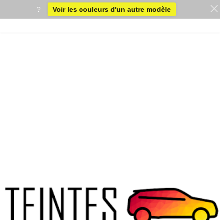
?
Voir les couleurs d'un autre modèle