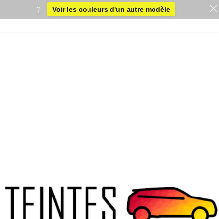
?
Voir les couleurs d'un autre modèle