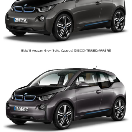
BMW i3 Arravani Grey (Solid,
Opaque
) [DISCONTINUED/
ARRÊTÉ
]