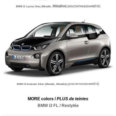
Métallisé
BMW i3 Laurus Grey (Metallic,
) [DISCONTINUED/
ARRÊTÉ
]
BMW i3 Andesite Silver (Metallic,
Métallisé)
[DISCONTINUED/ARRÊTÉ]
MORE colors /
PLUS de teintes
BMW i3 FL / Restylée