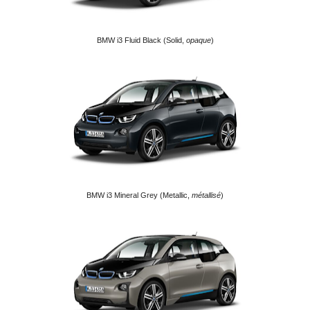
BMW i3 Fluid Black (Solid,
opaque
)
BMW i3 Mineral Grey (Metallic,
métallisé
)