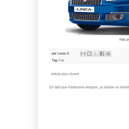
Fiat L
par
Lucas G.
Tag:
Fiat
Article plus récent
En tant que Partenaire Amazon, je réalise un bénéfi