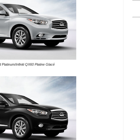
d Platinum/
Infiniti QX60 Platine Glacé