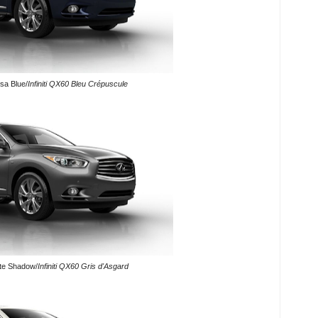
sa Blue/
Infiniti QX60 Bleu Crépuscule
ite Shadow/
Infiniti QX60 Gris d'Asgard