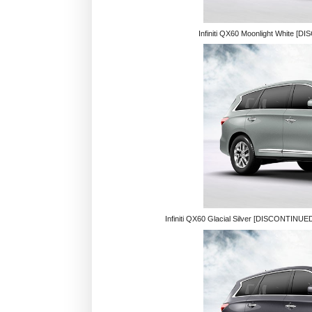
Infiniti QX60 Moonlight White [
Infiniti QX60 Glacial Silver [DISCONTINUED