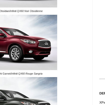
 Obsidian/
Infiniti QX60 Noir Obsidienne
ght Garnet/
Infiniti QX60 Rouge Sangria
DE
XPe