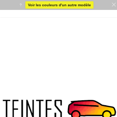
?
Voir les couleurs d'un autre modèle