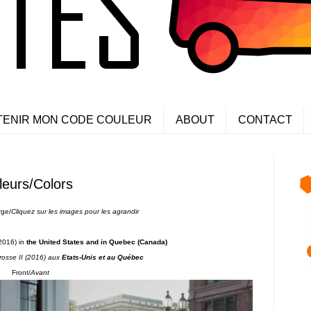
TENIR MON CODE COULEUR
ABOUT
CONTACT
leurs/Colors
rge/
Cliquez sur les images pour les agrandir
2016) in
the United States and in Quebec (Canada)
rosse II (2016) aux
Etats-Unis et au Québec
Front/
Avant