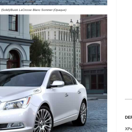
(Solid)/
Buick LaCrosse Blanc Sommet (Opaque)
DE
XPe