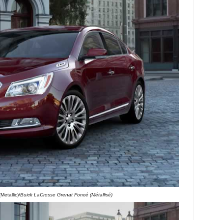
etallic)/
Buick LaCrosse Grenat Foncé (Métallisé)