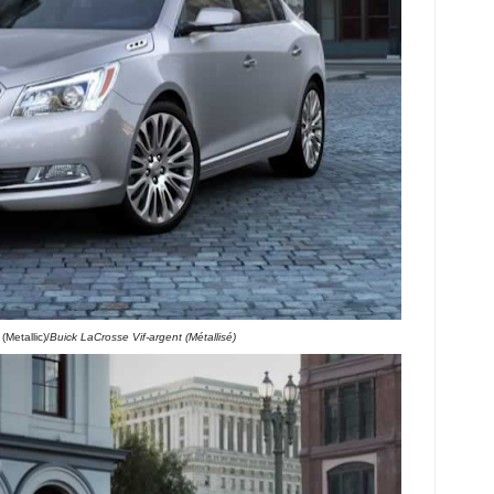
Metallic)/
Buick LaCrosse Vif-argent (Métallisé)