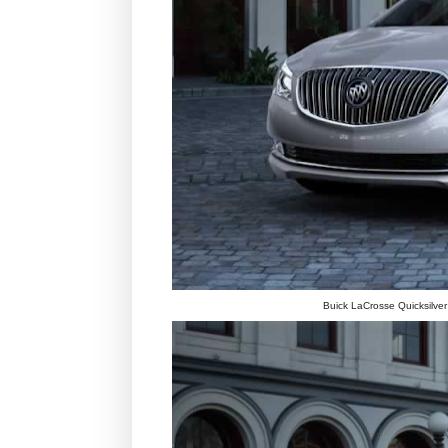
Buick LaCrosse Quicksilver (