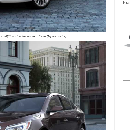
Fra
icoat)/
Buick LaCrosse Blanc Givré (Triple-couche)