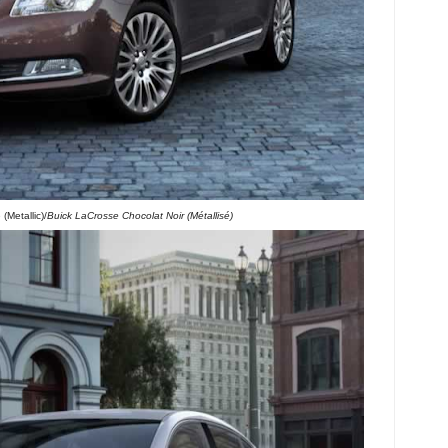
(Metallic)/
Buick LaCrosse Chocolat Noir (Métallisé)