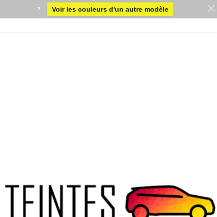
?
Voir les couleurs d'un autre modèle