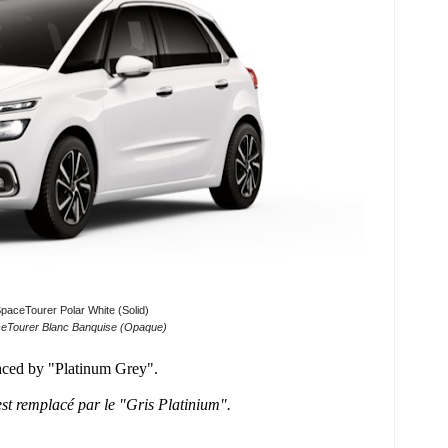
paceTourer Polar White (Solid)
ceTourer Blanc Banquise (Opaque)
-
laced by "Platinum Grey".
est remplacé par le "Gris Platinium".