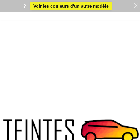
?
Voir les couleurs d'un autre modèle