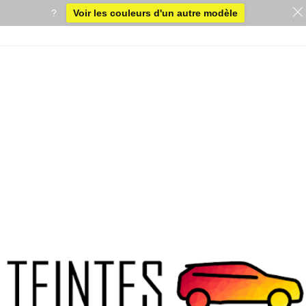
?
Voir les couleurs d'un autre modèle