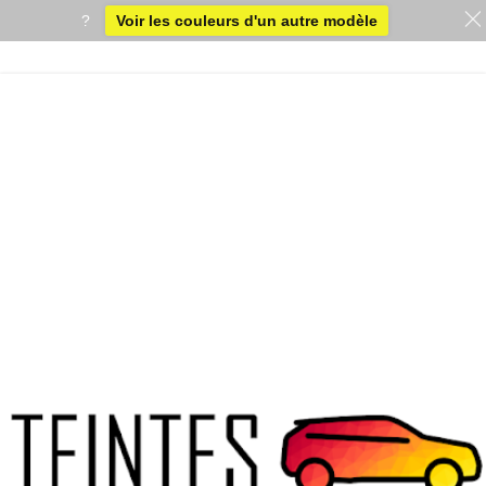
?
Voir les couleurs d'un autre modèle