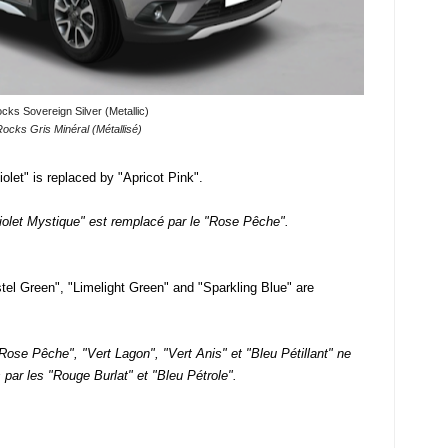
cks Sovereign Silver (Metallic)
Rocks Gris Minéral (Métallisé)
olet" is replaced by "Apricot Pink".
Violet Mystique" est remplacé par le "Rose Pêche".
tel Green", "Limelight Green" and "Sparkling Blue" are
Rose Pêche", "Vert Lagon", "Vert Anis" et "Bleu Pétillant" ne
 par les "Rouge Burlat" et "Bleu Pétrole".