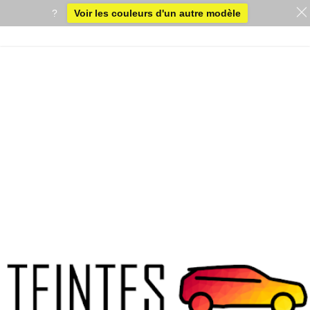
?
Voir les couleurs d'un autre modèle