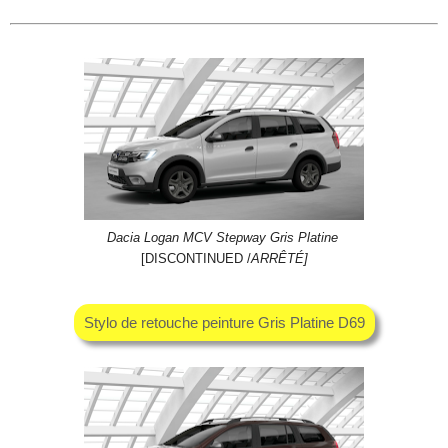
Dacia Logan MCV Stepway Gris Platine
[DISCONTINUED /
ARRÊTÉ]
Stylo de retouche peinture Gris Platine D69