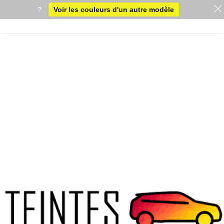
?
Voir les couleurs d'un autre modèle