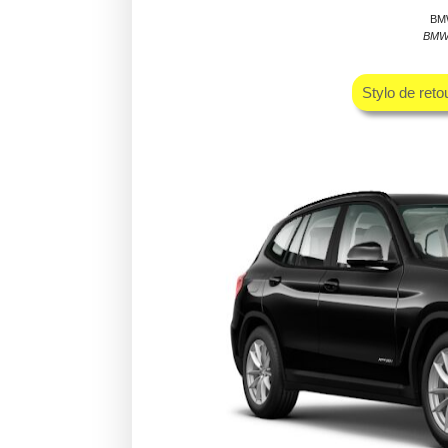
BMW
BMW 
Stylo de ret