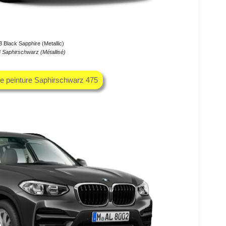
Black Sapphire (Metallic)
Saphirschwarz (Métallisé)
he peinture Saphirschwarz 475