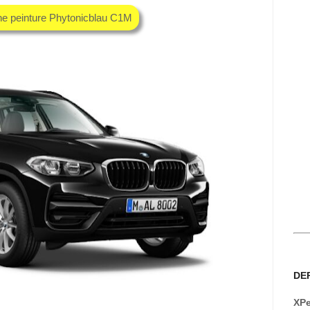
he peinture Phytonicblau C1M
DE
XPe