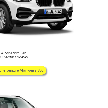
X3 Alpine White (Solid)
3 Alpinweiss (Opaque)
uche peinture Alpinweiss 300