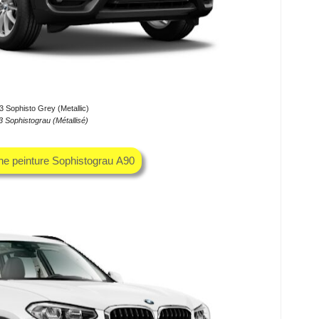
Sophisto Grey (Metallic)
Sophistograu (Métallisé)
che peinture Sophistograu A90