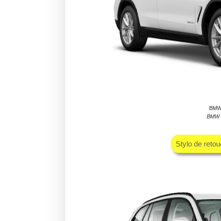
BMW 
BMW X
Stylo de reto