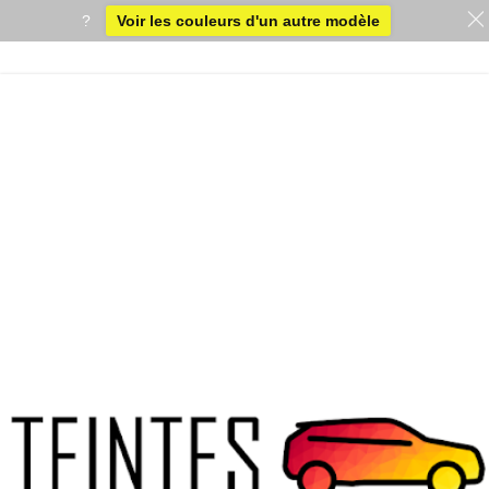
?
Voir les couleurs d'un autre modèle