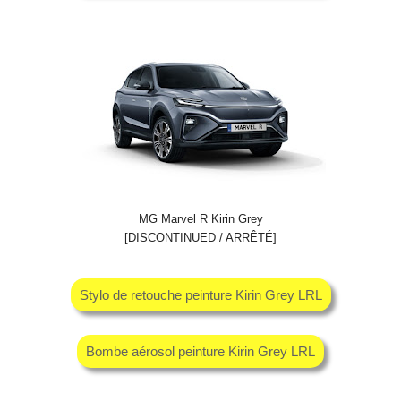
MG Marvel R Kirin Grey
[DISCONTINUED / ARRÊTÉ]
Stylo de retouche peinture Kirin Grey LRL
Bombe aérosol peinture Kirin Grey LRL