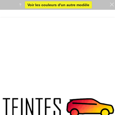
?
Voir les couleurs d'un autre modèle