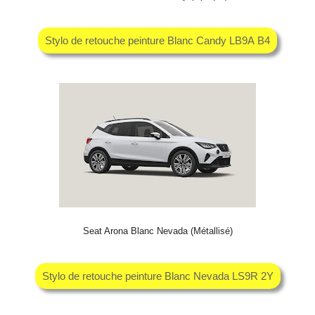
Stylo de retouche peinture Blanc Candy LB9A B4
Seat Arona Blanc Nevada (Métallisé)
Stylo de retouche peinture Blanc Nevada LS9R 2Y