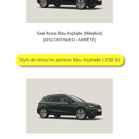
Seat Arona Bleu Asphalte (Métallisé)
[DISCONTINUED / ARRÊTÉ]
Stylo de retouche peinture Bleu Asphalte LX5B 5U