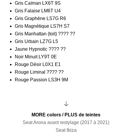
Gris Caïman LX6T 9S
Gris Falaise LM6T U4
Gris Graphène LS7G R6
Gris Magnétique LS7H S7
Gris Manhattan (toit) ???? ??
Gris Urbain LZ7G L5
Jaune Hypnotic ???? ??
Noir Minuit LY9T 0E
Rouge Désir L0X1 E1
Rouge Liminal ???? ??
Rouge Passion LS3H 9M
MORE colors / PLUS de teintes
Seat Arona avant restylage (2017 à 2021)
Seat Ibiza