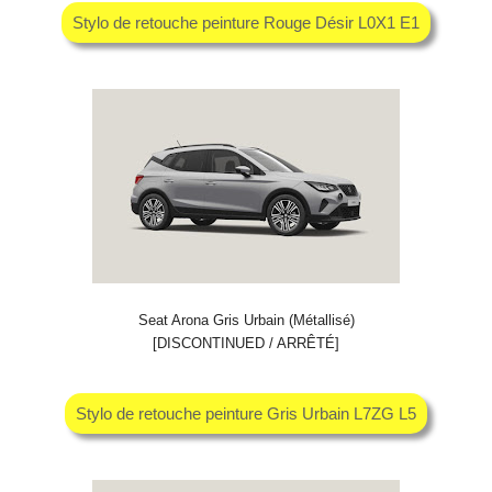
Stylo de retouche peinture Rouge Désir L0X1 E1
Seat Arona Gris Urbain (Métallisé)
[DISCONTINUED / ARRÊTÉ]
Stylo de retouche peinture Gris Urbain L7ZG L5