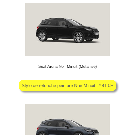
Seat Arona Noir Minuit (Métallisé)
Stylo de retouche peinture Noir Minuit LY9T 0E