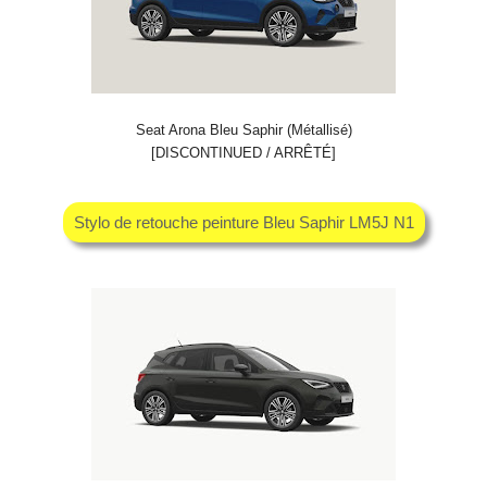
Seat Arona Bleu Saphir (Métallisé)
[DISCONTINUED / ARRÊTÉ]
Stylo de retouche peinture Bleu Saphir LM5J N1