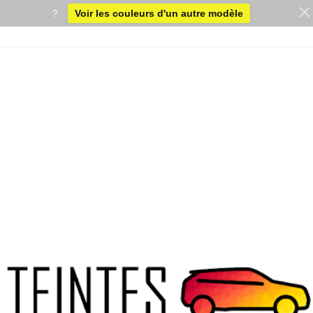
?
Voir les couleurs d'un autre modèle