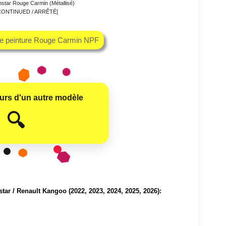
star Rouge Carmin (Métallisé)
CONTINUED / ARRÊTÉ]
he peinture Rouge Carmin NPF
eurs d'un autre modèle
😊
🔍
ar / Renault Kangoo (2022, 2023, 2024, 2025, 2026):