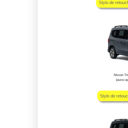
Stylo de retou
Nissan To
[aussi a
Stylo de retou