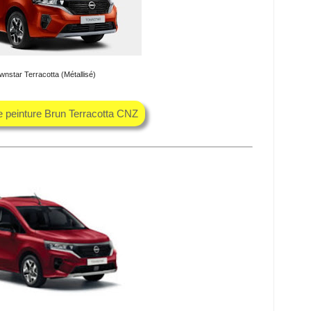
nstar Terracotta (Métallisé)
e peinture Brun Terracotta CNZ