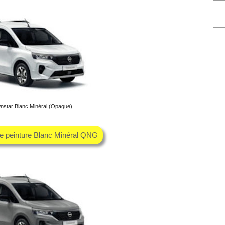
nstar Blanc Minéral (Opaque)
he peinture Blanc Minéral QNG