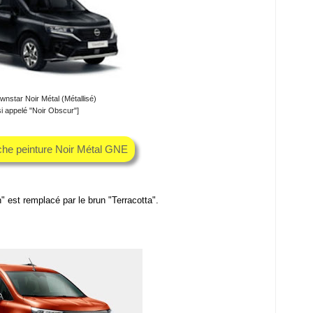
nstar Noir Métal (Métallisé)
i appelé "Noir Obscur"]
che peinture Noir Métal GNE
 est remplacé par le brun "Terracotta".