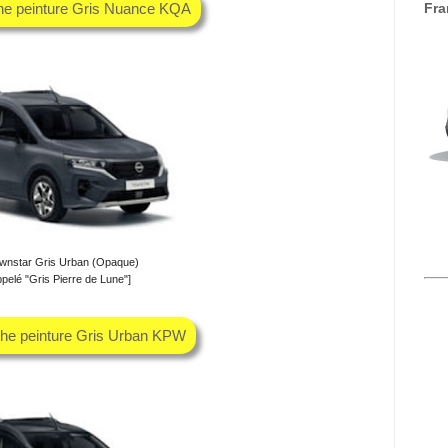
che peinture Gris Nuance KQA
Fra
wnstar Gris Urban (Opaque)
ppelé "Gris Pierre de Lune"]
che peinture Gris Urban KPW