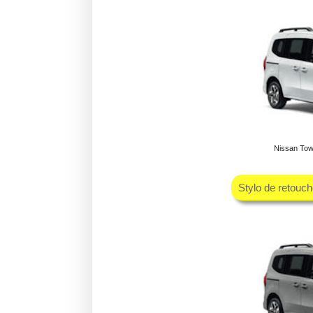
Nissan Tow
Stylo de retouc