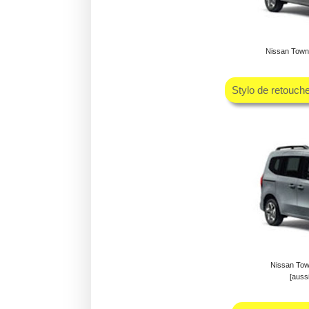
Nissan Towns
Stylo de retouch
Nissan Tow
[auss