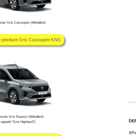
tar Gris Cassiopée (Métallisé)
e peinture Gris Cassiopée KNG
nstar Gris Nuance (Métallisé)
DE
i appelé "Gris Highland"]
XPe