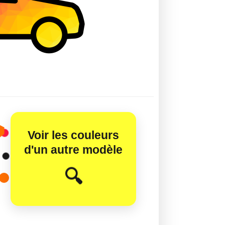
Voir les couleurs
d'un autre modèle
😊
🔍