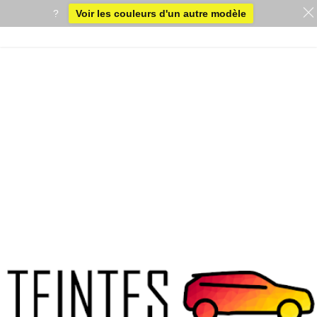
?
Voir les couleurs d'un autre modèle