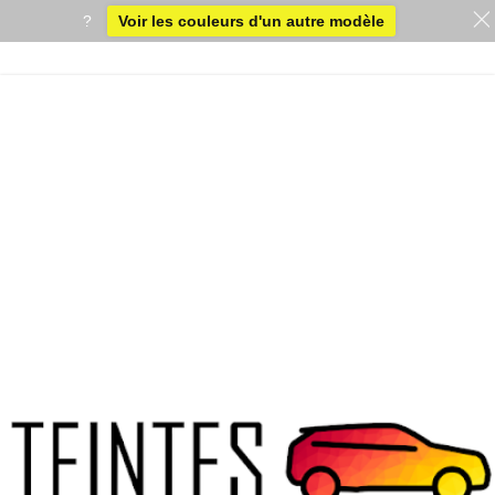
?
Voir les couleurs d'un autre modèle