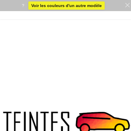
?
Voir les couleurs d'un autre modèle